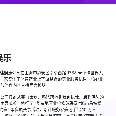
娱乐
徒娱乐
公司在上海市静安区南京西路 1788 号环球世界大
，是一家专注于体育产业上下游整合的专业服务机构，核心业
营与体育内容直播两大板块。
，公司具备从赛事策划、场馆落地到裁判执裁、后勤保障的
主导或参与执行了 “华东地区业余篮球联赛”“城市马拉松
请赛” 等多项赛事活动，累计服务参赛选手超 10 万人
、杭州、苏州等 12 个长三角城市。凭借标准化的赛事流