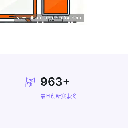
963
+
最具创新赛事奖