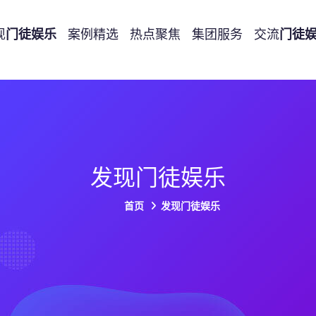
现
门徒娱乐
案例精选
热点聚焦
集团服务
交流
门徒
发现门徒娱乐
首页
发现门徒娱乐