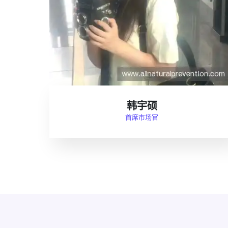
韩宇硕
首席市场官