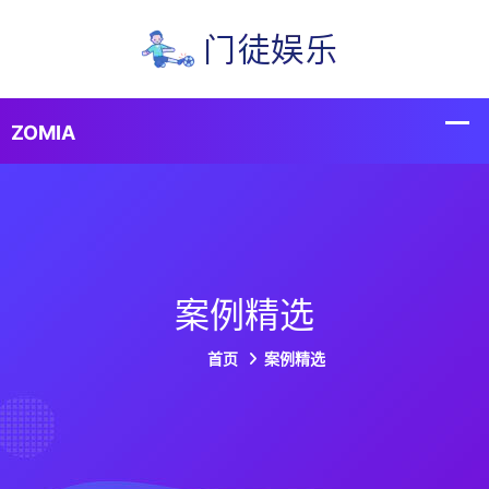
案例精选
首页
案例精选