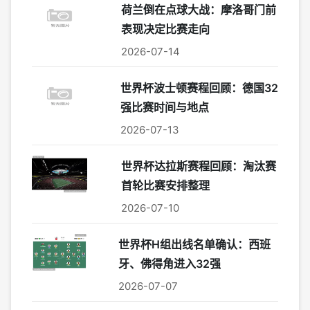
荷兰倒在点球大战：摩洛哥门前
表现决定比赛走向
2026-07-14
世界杯波士顿赛程回顾：德国32
强比赛时间与地点
2026-07-13
世界杯达拉斯赛程回顾：淘汰赛
首轮比赛安排整理
2026-07-10
世界杯H组出线名单确认：西班
牙、佛得角进入32强
2026-07-07