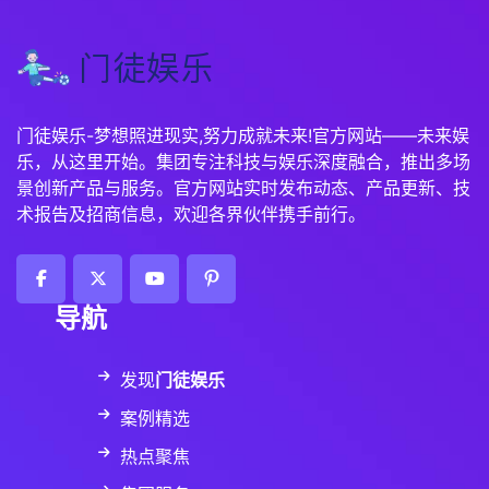
门徒娱乐-梦想照进现实,努力成就未来!官方网站——未来娱
乐，从这里开始。集团专注科技与娱乐深度融合，推出多场
景创新产品与服务。官方网站实时发布动态、产品更新、技
术报告及招商信息，欢迎各界伙伴携手前行。
导航
发现
门徒娱乐
案例精选
热点聚焦