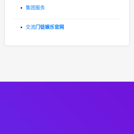
集团服务
交流
门徒娱乐官网