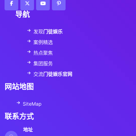
导航
发现
门徒娱乐
案例精选
热点聚焦
集团服务
交流
门徒娱乐官网
网站地图
SiteMap
联系方式
地址