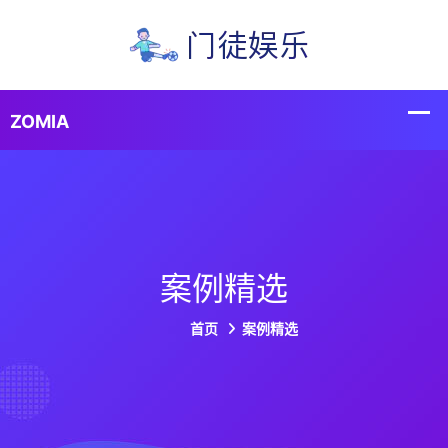
案例精选
首页
案例精选