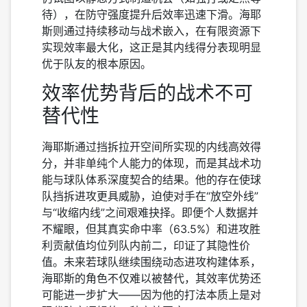
待），在防守强度提升后效率迅速下滑。海耶
斯则通过持续移动与战术嵌入，在有限资源下
实现效率最大化，这正是其内线得分表现明显
优于队友的根本原因。
效率优势背后的战术不可
替代性
海耶斯通过挡拆拉开空间所实现的内线高效得
分，并非单纯个人能力的体现，而是其战术功
能与球队体系深度契合的结果。他的存在使球
队挡拆进攻更具威胁，迫使对手在“放空外线”
与“收缩内线”之间艰难抉择。即便个人数据并
不耀眼，但其真实命中率（63.5%）和进攻胜
利贡献值均位列队内前二，印证了其隐性价
值。未来若球队继续围绕动态进攻构建体系，
海耶斯的角色不仅难以被替代，其效率优势还
可能进一步扩大——因为他的打法本质上是对