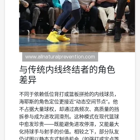
与传统内线终结者的角色
差异
不同于依赖低位背打或篮板拼抢的内线球员，
海耶斯的角色定位更接近“动态空间节点”。他
不占据大量球权，却通过高频次、高质量的挡
拆参与成为进攻润滑剂。这种模式在现代篮球
中愈发珍贵——既能避免进攻停滞，又能最大
化持球手与射手的价值。相较之下，部分队友
仍试图以静态方式制造机会（如强打或定点等