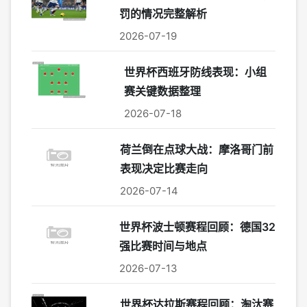
罚的情况完整解析
2026-07-19
世界杯西班牙防线表现：小组
赛关键数据整理
2026-07-18
荷兰倒在点球大战：摩洛哥门前
表现决定比赛走向
2026-07-14
世界杯波士顿赛程回顾：德国32
强比赛时间与地点
2026-07-13
世界杯达拉斯赛程回顾：淘汰赛