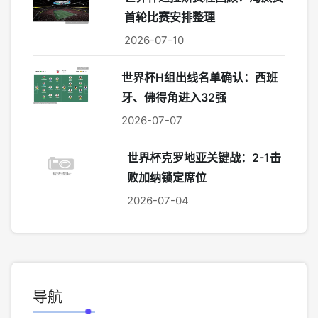
首轮比赛安排整理
2026-07-10
世界杯H组出线名单确认：西班
牙、佛得角进入32强
2026-07-07
世界杯克罗地亚关键战：2-1击
败加纳锁定席位
2026-07-04
导航