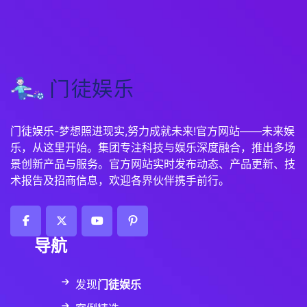
门徒娱乐-梦想照进现实,努力成就未来!官方网站——未来娱
乐，从这里开始。集团专注科技与娱乐深度融合，推出多场
景创新产品与服务。官方网站实时发布动态、产品更新、技
术报告及招商信息，欢迎各界伙伴携手前行。
导航
发现
门徒娱乐