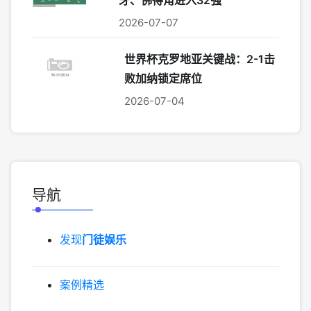
牙、佛得角进入32强
2026-07-07
世界杯克罗地亚关键战：2-1击
败加纳锁定席位
2026-07-04
导航
发现
门徒娱乐
案例精选