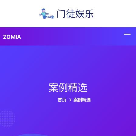
案例精选
首页
案例精选