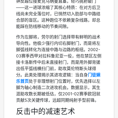
钟反越位接麦克马纳曼直塞，轻巧挑射破门
——这一进球浓缩了其核心特质：在对方后卫
线尚未完全落位时，已悄然切入肋部与中路结
合部的盲区。这种跑位不依赖复杂线路，却总
能踩在防线移动的节奏间隙。
作为左脚将，劳尔的射门选择带有鲜明的战术
导向性。他极少强行内切右脚射门，而是将左
脚弧线转化为连接中路与边路的枢纽。2002-
03赛季西甲对拉科鲁尼亚一役，他在禁区左侧
接卡洛斯传中后未直接射门，而是用外脚背搓
出低平弧线横扫门前，助攻莫伦特斯头球得
分。此类处理揭示其进攻逻辑：当自身
门徒娱
乐首页
处于非理想射门位置时，优先选择以左
脚为轴心制造二次进攻机会。数据显示，其生
涯助攻数长期被低估，仅2001-02赛季欧冠就
贡献5次关键传球，远超同期纯射手型前锋。
反击中的减速艺术