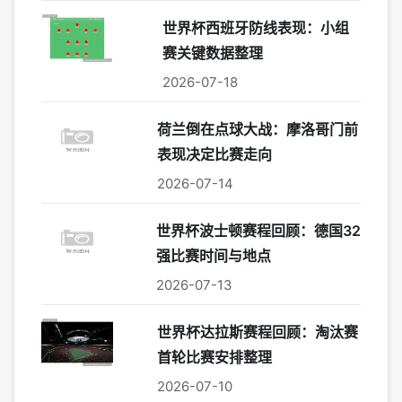
世界杯西班牙防线表现：小组
赛关键数据整理
2026-07-18
荷兰倒在点球大战：摩洛哥门前
表现决定比赛走向
2026-07-14
世界杯波士顿赛程回顾：德国32
强比赛时间与地点
2026-07-13
世界杯达拉斯赛程回顾：淘汰赛
首轮比赛安排整理
2026-07-10