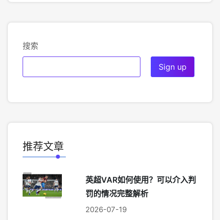
搜索
推荐文章
英超VAR如何使用？可以介入判
罚的情况完整解析
2026-07-19