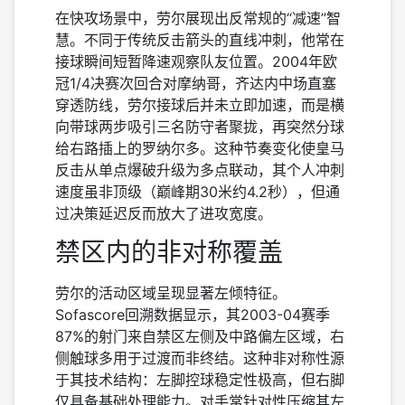
在快攻场景中，劳尔展现出反常规的“减速”智
慧。不同于传统反击箭头的直线冲刺，他常在
接球瞬间短暂降速观察队友位置。2004年欧
冠1/4决赛次回合对摩纳哥，齐达内中场直塞
穿透防线，劳尔接球后并未立即加速，而是横
向带球两步吸引三名防守者聚拢，再突然分球
给右路插上的罗纳尔多。这种节奏变化使皇马
反击从单点爆破升级为多点联动，其个人冲刺
速度虽非顶级（巅峰期30米约4.2秒），但通
过决策延迟反而放大了进攻宽度。
禁区内的非对称覆盖
劳尔的活动区域呈现显著左倾特征。
Sofascore回溯数据显示，其2003-04赛季
87%的射门来自禁区左侧及中路偏左区域，右
侧触球多用于过渡而非终结。这种非对称性源
于其技术结构：左脚控球稳定性极高，但右脚
仅具备基础处理能力。对手常针对性压缩其左