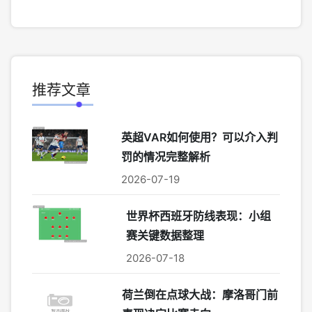
推荐文章
英超VAR如何使用？可以介入判
罚的情况完整解析
2026-07-19
世界杯西班牙防线表现：小组
赛关键数据整理
2026-07-18
荷兰倒在点球大战：摩洛哥门前