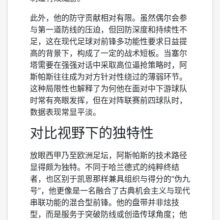
此外，他的防守贡献相对有限。虽然偶尔会参
与第一道防线的压迫，但回防深度和持续性不
足，这在现代足球对前锋多功能性要求日益提
高的背景下，构成了一定的战术短板。当塞尔
塔需要在强强对话中采取高位逼抢策略时，阿
斯帕斯往往成为对方针对性绕过的薄弱环节。
这种局限性也解释了为何他在面对中下游球队
时常有亮眼发挥，但在对阵联赛前四球队时，
数据表现常显平淡。
对比视野下的独特性
放眼西甲乃至欧洲足坛，阿斯帕斯的技术路径
显得颇为独特。不同于哈兰德式的纯粹终结
者，也区别于凯恩那样兼具组织与得分的“伪九
号”，他更像是一名融合了古典机会主义与现代
串联功能的混合型前锋。他的盘带并非炫技
型，而是服务于突破防线或创造传球角度；他