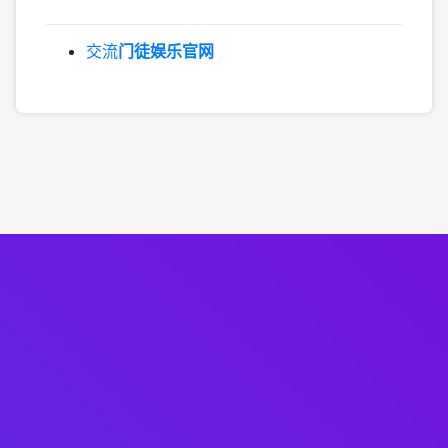
交流
门徒娱乐官网