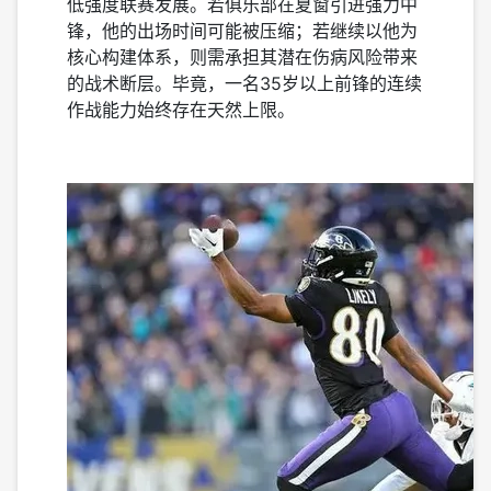
低强度联赛发展。若俱乐部在夏窗引进强力中
锋，他的出场时间可能被压缩；若继续以他为
核心构建体系，则需承担其潜在伤病风险带来
的战术断层。毕竟，一名35岁以上前锋的连续
作战能力始终存在天然上限。