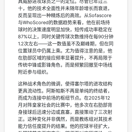
具威胁进攻球员之一的定位。尽管已年过三
十，他的技术全面性并未随年龄增长而衰退，
反而呈现出一种精炼后的高效。从Sofascore
与WhoScored的数据趋势来看，他在前场持
球时的决策速度明显加快，短传成功率稳定在
87%以上，同时关键传球次数维持在每90分钟
1.2次左右——这一数值虽不及巅峰期，但在同
位置球员中仍属上乘。尤为值得注意的是，他
在肋部区域的接应频率显著提升，不再局限于
传统中锋或影锋角色，而是频繁回撤至中场线
附近参与组织。
这种战术角色的微调，使得塞尔塔的进攻结构
更具流动性。阿斯帕斯不再是单纯的终结者，
而成为连接中前场的枢纽节点。在2025年12
月对阵皇家社会的比赛中，他多次在右肋部背
身接球后迅速分边或直塞，直接策动了三次射
正。这种变化并非偶然，而是教练组对其技术
能力信任度提升的结果。他的控球半径扩大，