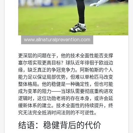
更深层的问题在于，他的技术全面性能否支撑
塞尔塔实现更高目标？球队近年徘徊于欧战边
缘，缺乏真正的争冠竞争力。阿斯帕斯的个人
能力足以保证局部优势，但难以单枪匹马改变
整体格局。他的稳健是一种确定性，但也可能
成为变革的阻力——当球队需要彻底重构进攻
逻辑时，这位功勋老将的存在本身，或许会延
缓新体系的建立。技术全面性的持续提升，终
究无法完全抵消时间法则的不可逆性。
结语：稳健背后的代价