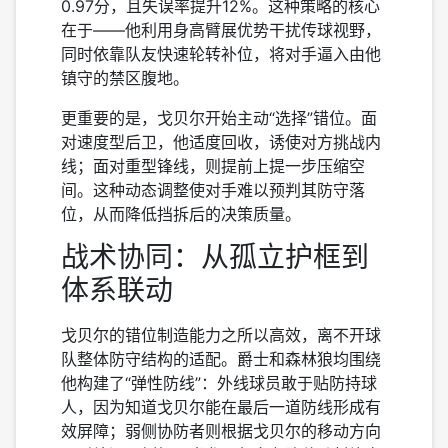
0.97分，且失误率提升12%。这种策略的核心
在于——他利用身高臂展优势干扰传球视野，
同时依靠队友快速轮转补位，将对手逼入由他
镇守的禁区腹地。
更重要的是，戈贝尔开始主动“选择”错位。面
对速度型后卫，他适度回收，诱使对方挑战内
线；面对重型锋线，则提前上提一步压缩空
间。这种动态调整使对手难以预判其防守落
位，从而降低挡拆后的决策质量。
战术协同：从孤立护框到
体系联动
戈贝尔的错位制造能力之所以高效，离不开球
队整体防守结构的适配。爵士和森林狼均围绕
他构建了“弹性防线”：外线球员敢于贴防持球
人，因为知道戈贝尔能在最后一道防线形成有
效屏障；弱侧协防者则根据戈贝尔的移动方向