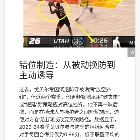
错位制造：从被动换防到
主动诱导
过去，戈贝尔常因沉退防守被诟病“放空外
线”，但近两个赛季，他更频繁地采用“软夹击”
或“短延误”策略应对高位挡拆。他不再一味后
撤，而是在持球人与掩护者之间短暂施压，迫
使对方仓促出球或改变突破路径。数据显示，
2023-24赛季戈贝尔参与防守的挡拆回合中，
对手每回合得分仅为0.89分，低于联盟平均的