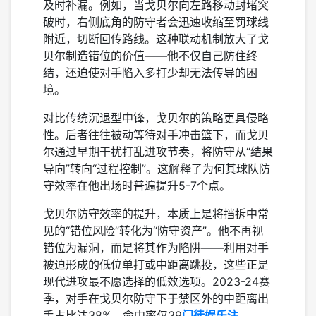
及时补漏。例如，当戈贝尔向左路移动封堵突
破时，右侧底角的防守者会迅速收缩至罚球线
附近，切断回传路线。这种联动机制放大了戈
贝尔制造错位的价值——他不仅自己防住终
结，还迫使对手陷入多打少却无法传导的困
境。
对比传统沉退型中锋，戈贝尔的策略更具侵略
性。后者往往被动等待对手冲击篮下，而戈贝
尔通过早期干扰打乱进攻节奏，将防守从“结果
导向”转向“过程控制”。这解释了为何其球队防
守效率在他出场时普遍提升5-7个点。
戈贝尔防守效率的提升，本质上是将挡拆中常
见的“错位风险”转化为“防守资产”。他不再视
错位为漏洞，而是将其作为陷阱——利用对手
被迫形成的低位单打或中距离跳投，这些正是
现代进攻最不愿选择的低效选项。2023-24赛
季，对手在戈贝尔防守下于禁区外的中距离出
手占比达38%，命中率仅39
门徒娱乐注