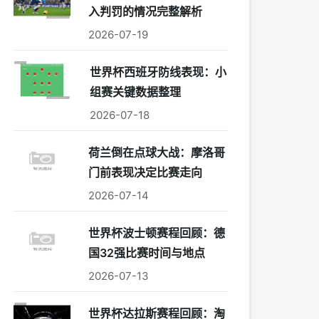
入判罚的情况完整解析
2026-07-19
世界杯西班牙防线表现：小
组赛关键数据整理
2026-07-18
荷兰倒在点球大战：摩洛哥
门前表现决定比赛走向
2026-07-14
世界杯波士顿赛程回顾：德
国32强比赛时间与地点
2026-07-13
世界杯达拉斯赛程回顾：淘