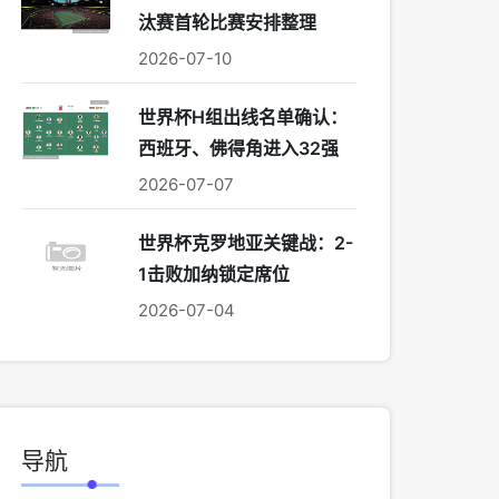
汰赛首轮比赛安排整理
2026-07-10
世界杯H组出线名单确认：
西班牙、佛得角进入32强
2026-07-07
世界杯克罗地亚关键战：2-
1击败加纳锁定席位
2026-07-04
导航