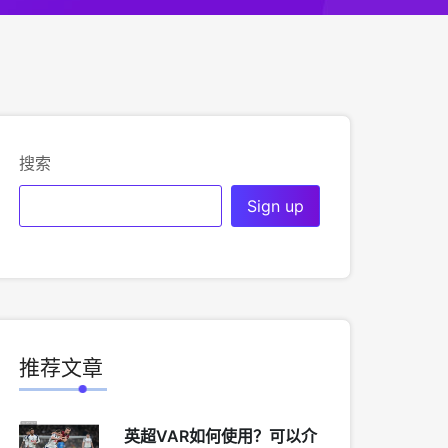
搜索
推荐文章
英超VAR如何使用？可以介