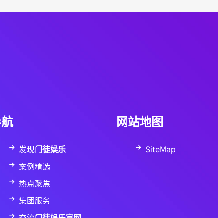
导航
网站地图
发现
门徒娱乐
SiteMap
案例精选
热点聚焦
集团服务
交流
门徒娱乐官网