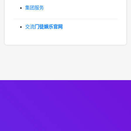
集团服务
交流
门徒娱乐官网