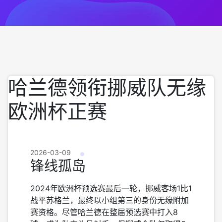
哈兰德领衔挪威队无缘
欧洲杯正赛
2026-03-09
锋线孤岛
2024年欧洲杯预选赛最后一轮，挪威客场1比1
战平苏格兰，最终以小组第三的身份无缘附加
赛资格。尽管哈兰德在整届预选赛中打入8