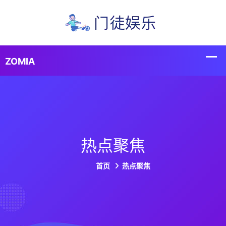
热点聚焦
首页
热点聚焦