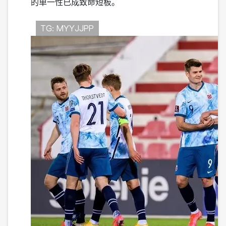
的单一性已成致命短板。