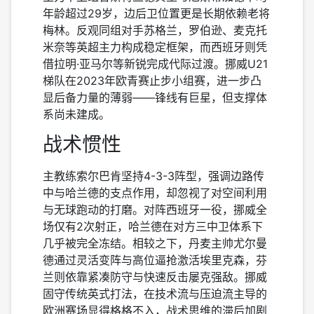
年龄超过29岁，边后卫位置更是长期依赖老将
梅林。反观同组对手苏格兰，罗伯逊、麦克托
米奈等英超主力构成稳定框架，而西班牙则凭
借拉明·亚马尔等新锐完成代际过渡。挪威U21
梯队在2023年欧青赛止步小组赛，进一步凸
显后备力量的薄弱——锋线有巨星，但支撑体
系尚未建成。
战术惯性
主教练索尔巴肯坚持4-3-3阵型，强调边路传
中与哈兰德的支点作用，却忽视了对空间利用
与无球跑动的打磨。对阵西班牙一役，挪威全
场仅有2次射正，哈兰德在对方三中卫体系下
几乎被完全冻结。相较之下，丹麦主帅尤尔曼
德通过灵活变阵与高位逼抢激活埃里克森，芬
兰则依靠紧凑防守与快速反击屡克强敌。挪威
固守传统英式打法，在技术流与压迫流主导的
欧洲赛场显得格格不入，战术思维的滞后加剧