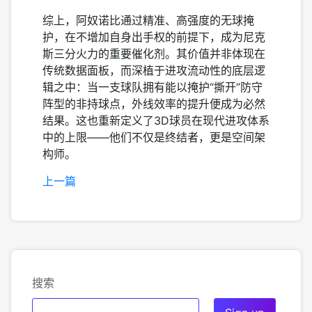
综上，阿奴诺比通过精准、高强度的无球掩
护，在不增加自身出手权的前提下，成为尼克
斯三分火力的重要催化剂。其价值并非体现在
传统数据面板，而深植于进攻流动性的底层逻
辑之中：当一支球队拥有能以掩护“撕开”防守
阵型的非持球点，外线效率的提升便成为必然
结果。这也重新定义了3D球员在现代进攻体系
中的上限——他们不仅是终结者，更是空间架
构师。
上一篇
搜索