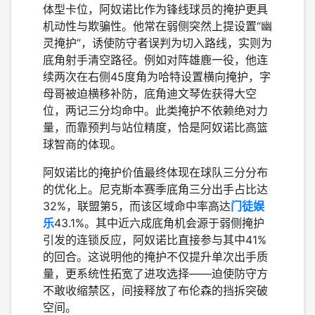
体型卡位，阿奴诺比作为锋线球员的掩护更具
机动性与欺骗性。他常在弱侧突然上提设置“幽
灵掩护”，诱使防守者误判为切入路线，实则为
底角射手清空路径。例如对阵雄鹿一役，他连
续两次在右侧45度角为哈特设置横向掩护，字
母哥被迫横移补防，底角迪文琴佐获得大空
位，两记三分均命中。此类掩护不依赖绝对力
量，而靠预判与站位精度，恰是阿奴诺比高篮
球智商的体现。
阿奴诺比的掩护价值最终体现在球队三分分布
的优化上。尼克斯本赛季底角三分出手占比达
32%，联盟第5，而该区域命中率高达
门徒娱
乐
43.1%。其中近六成底角机会源于弱侧掩护
引发的连锁反应，阿奴诺比直接参与其中41%
的回合。这说明他的掩护不仅提升单次出手质
量，更系统性拓宽了进攻选择——迫使防守方
不敢收缩禁区，间接释放了布伦森的挡拆突破
空间。