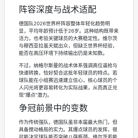
阵容深度与战术适配
德国队2026世界杯阵容整体年轻化趋势明
显，平均年龄预计低于26岁。这种结构既带来
活力，也考验关键球员的大赛稳定性。维尔茨
与穆西亚拉虽天赋出众，但缺乏世界杯经验，
能否在高压环境下持续输出仍是未知数。
不过，纳格尔斯曼的战术体系强调高位逼抢与
快速转换，恰好契合这批年轻球员的特点。若
球队能在小组赛迅速建立信心，核心球员的个
人闪光将更容易转化为实际战果，从而真正兑
现“爆点”潜力。
争冠前景中的变数
作为传统强队，德国队虽非本届最大热门，但
具备搅动格局的实力。其爆点球员的发挥，很
可能决定球队能否突破八强瓶颈。维尔茨若能