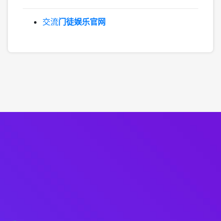
交流
门徒娱乐官网