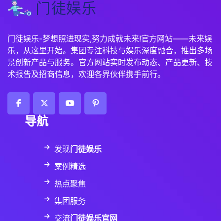
门徒娱乐-梦想照进现实,努力成就未来!官方网站——未来娱
乐，从这里开始。集团专注科技与娱乐深度融合，推出多场
景创新产品与服务。官方网站实时发布动态、产品更新、技
术报告及招商信息，欢迎各界伙伴携手前行。
导航
发现
门徒娱乐
案例精选
热点聚焦
集团服务
交流
门徒娱乐官网