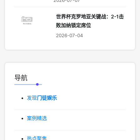
2026-07-07
世界杯克罗地亚关键战：2-1击
败加纳锁定席位
2026-07-04
导航
发现
门徒娱乐
案例精选
热点聚焦