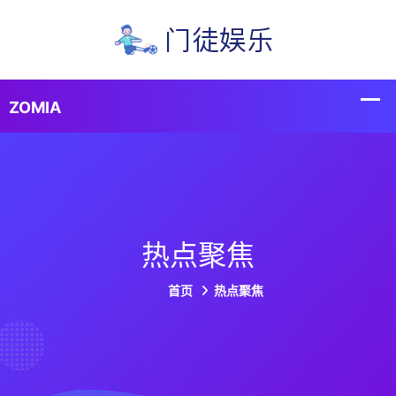
热点聚焦
首页
热点聚焦