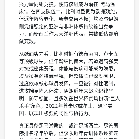
兴力量同组竞技，使得该组成为潜在“黑马温
床”。在四支队伍中，比利时虽贵为欧洲劲旅，
但近年阵容老化、新老交替不畅；埃及与伊朗
则凭借稳定的亚洲与非洲体系持续输出竞争
力；而新西兰作为大洋洲代表，常被低估却暗
藏变数。
从纸面实力看，比利时拥有德布劳内、卢卡库
等顶级球星，但年龄结构偏大，若遭遇高强度
对抗或密集赛程，体能与伤病可能成为隐患。
埃及虽有萨拉赫坐镇，但整体阵容深度有限，
过度依赖核心球员发挥，一旦被针对性限制，
进攻端易陷入停滞。伊朗近年来战术纪律严
明，防守稳固，且多次在世界杯赛场扮演“巨人
杀手”角色，2022年曾击败威尔士、逼平美
国，展现出极强的韧性与执行力。
真正具备黑马潜质的，或许是新西兰。尽管国
际排名常年靠后，但该队近年青训体系逐步完