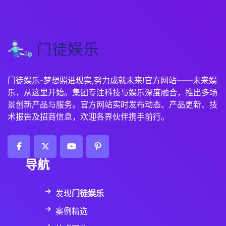
门徒娱乐-梦想照进现实,努力成就未来!官方网站——未来娱
乐，从这里开始。集团专注科技与娱乐深度融合，推出多场
景创新产品与服务。官方网站实时发布动态、产品更新、技
术报告及招商信息，欢迎各界伙伴携手前行。
导航
发现
门徒娱乐
案例精选