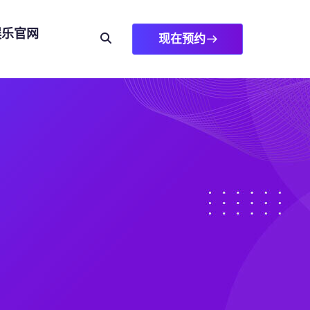
娱乐官网
现在预约