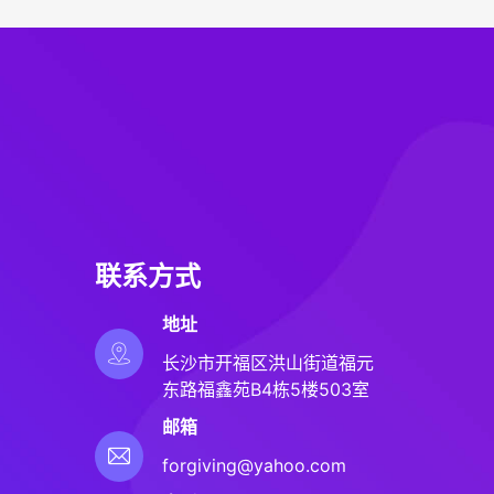
联系方式
地址
长沙市开福区洪山街道福元
东路福鑫苑B4栋5楼503室
邮箱
forgiving@yahoo.com