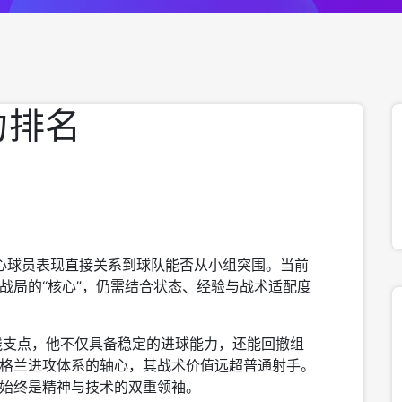
力排名
名
心球员表现直接关系到球队能否从小组突围。当前
战局的“核心”，仍需结合状态、经验与战术适配度
线支点，他不仅具备稳定的进球能力，还能回撤组
格兰进攻体系的轴心，其战术价值远超普通射手。
始终是精神与技术的双重领袖。