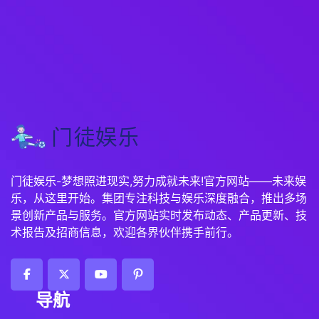
门徒娱乐-梦想照进现实,努力成就未来!官方网站——未来娱
乐，从这里开始。集团专注科技与娱乐深度融合，推出多场
景创新产品与服务。官方网站实时发布动态、产品更新、技
术报告及招商信息，欢迎各界伙伴携手前行。
导航