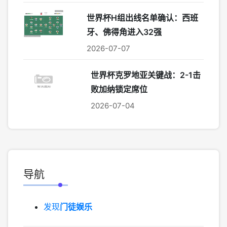
世界杯H组出线名单确认：西班
牙、佛得角进入32强
2026-07-07
世界杯克罗地亚关键战：2-1击
败加纳锁定席位
2026-07-04
导航
发现
门徒娱乐