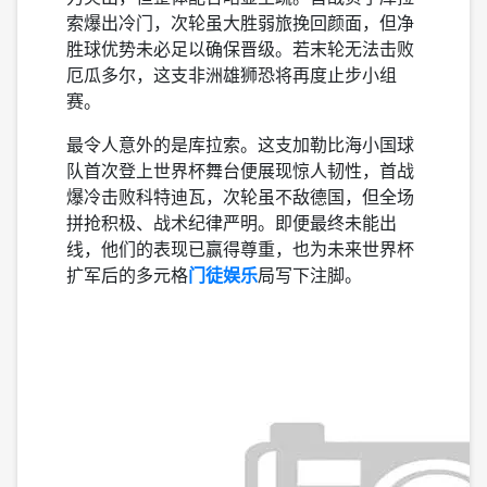
索爆出冷门，次轮虽大胜弱旅挽回颜面，但净
胜球优势未必足以确保晋级。若末轮无法击败
厄瓜多尔，这支非洲雄狮恐将再度止步小组
赛。
最令人意外的是库拉索。这支加勒比海小国球
队首次登上世界杯舞台便展现惊人韧性，首战
爆冷击败科特迪瓦，次轮虽不敌德国，但全场
拼抢积极、战术纪律严明。即便最终未能出
线，他们的表现已赢得尊重，也为未来世界杯
扩军后的多元格
门徒娱乐
局写下注脚。