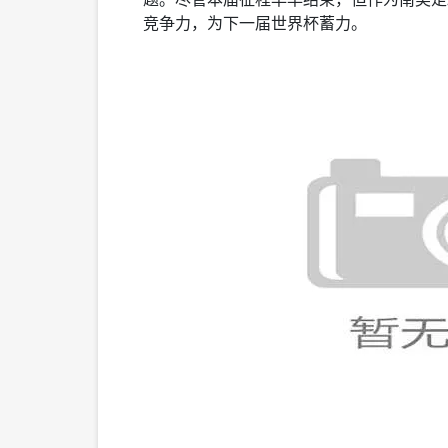
竞争力，为下一届世界杯蓄力。