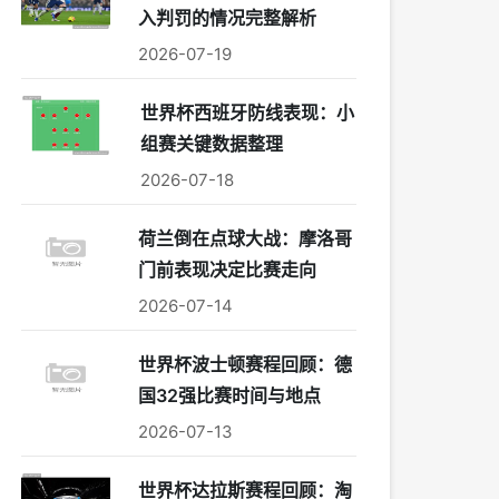
入判罚的情况完整解析
2026-07-19
世界杯西班牙防线表现：小
组赛关键数据整理
2026-07-18
荷兰倒在点球大战：摩洛哥
门前表现决定比赛走向
2026-07-14
世界杯波士顿赛程回顾：德
国32强比赛时间与地点
2026-07-13
世界杯达拉斯赛程回顾：淘