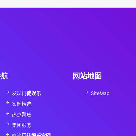
导航
网站地图
发现
门徒娱乐
SiteMap
案例精选
热点聚焦
集团服务
交流
门徒娱乐官网