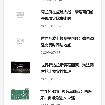
荷兰倒在点球大战：摩洛哥门前
表现决定比赛走向
2026-07-14
世界杯波士顿赛程回顾：德国32
强比赛时间与地点
2026-07-13
世界杯达拉斯赛程回顾：淘汰赛
首轮比赛安排整理
2026-07-10
世界杯H组出线名单确认：西班
牙、佛得角进入32强