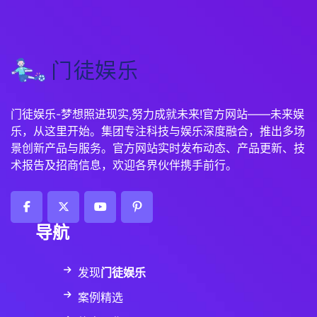
门徒娱乐-梦想照进现实,努力成就未来!官方网站——未来娱
乐，从这里开始。集团专注科技与娱乐深度融合，推出多场
景创新产品与服务。官方网站实时发布动态、产品更新、技
术报告及招商信息，欢迎各界伙伴携手前行。
导航
发现
门徒娱乐
案例精选