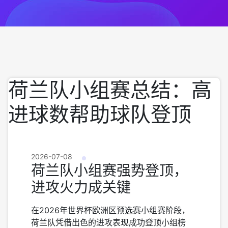
荷兰队小组赛总结：高
进球数帮助球队登顶
2026-07-08
荷兰队小组赛强势登顶，
进攻火力成关键
在2026年世界杯欧洲区预选赛小组赛阶段，
荷兰队凭借出色的进攻表现成功登顶小组榜