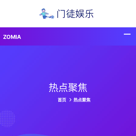
热点聚焦
首页
热点聚焦