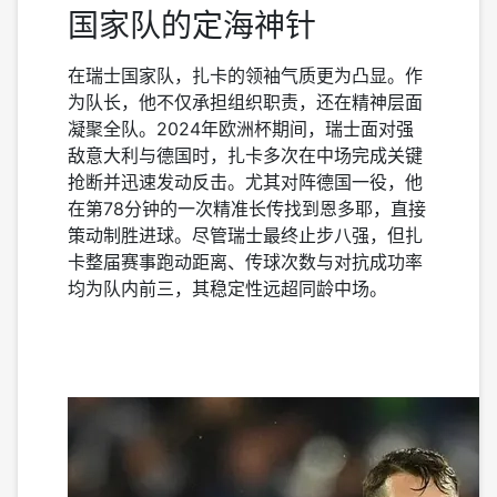
国家队的定海神针
在瑞士国家队，扎卡的领袖气质更为凸显。作
为队长，他不仅承担组织职责，还在精神层面
凝聚全队。2024年欧洲杯期间，瑞士面对强
敌意大利与德国时，扎卡多次在中场完成关键
抢断并迅速发动反击。尤其对阵德国一役，他
在第78分钟的一次精准长传找到恩多耶，直接
策动制胜进球。尽管瑞士最终止步八强，但扎
卡整届赛事跑动距离、传球次数与对抗成功率
均为队内前三，其稳定性远超同龄中场。