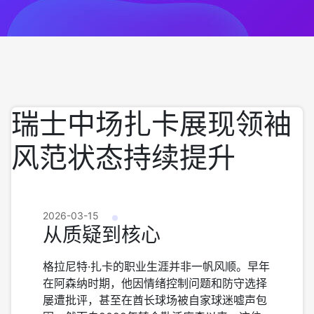
瑞士中场扎卡展现领袖
风范状态持续提升
2026-03-15
从质疑到核心
格拉尼特·扎卡的职业生涯并非一帆风顺。早年
在阿森纳时期，他因情绪控制问题和防守选择
屡遭批评，甚至在酋长球场被自家球迷嘘声包