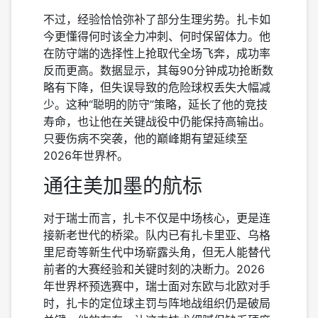
不过，经验恰恰弥补了部分生理劣势。扎卡如
今更懂得何时该全力冲刺、何时保留体力。他
在防守端的选择性上抢取代全场飞奔，成功率
反而更高。数据显示，其每90分钟成功抢断数
略有下降，但失误导致的危险球权丢失大幅减
少。这种“聪明的防守”策略，延长了他的竞技
寿命，也让他在关键战役中仍能保持高输出。
只要伤病不突袭，他的巅峰期有望延续至
2026年世界杯。
通往美加墨的航标
对于瑞士而言，扎卡不仅是中场核心，更是连
接新老世代的桥梁。队内已有扎卡里亚、乌格
里尼奇等新生代中场崭露头角，但无人能替代
前者的大赛经验和关键时刻的决断力。2026
年世界杯预选赛中，瑞士面对东欧与北欧对手
时，扎卡的定位球主罚与阵地战组织仍是破局