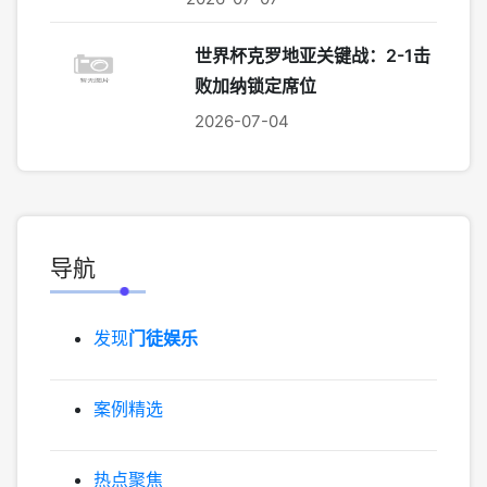
世界杯克罗地亚关键战：2-1击
败加纳锁定席位
2026-07-04
导航
发现
门徒娱乐
案例精选
热点聚焦