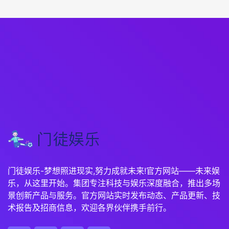
门徒娱乐-梦想照进现实,努力成就未来!官方网站——未来娱
乐，从这里开始。集团专注科技与娱乐深度融合，推出多场
景创新产品与服务。官方网站实时发布动态、产品更新、技
术报告及招商信息，欢迎各界伙伴携手前行。