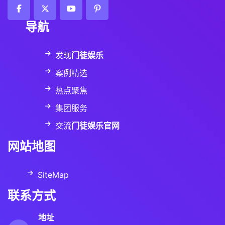
导航
发现
门徒娱乐
案例精选
热点聚焦
集团服务
交流
门徒娱乐官网
网站地图
SiteMap
联系方式
地址