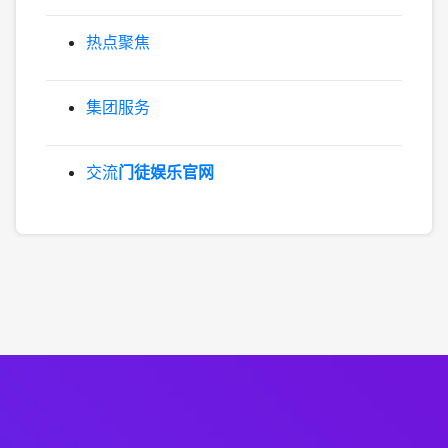
热点聚焦
集团服务
交流
门徒娱乐官网