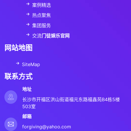
案例精选
热点聚焦
集团服务
交流
门徒娱乐官网
网站地图
SiteMap
联系方式
地址
长沙市开福区洪山街道福元东路福鑫苑B4栋5楼
503室
邮箱
forgiving@yahoo.com