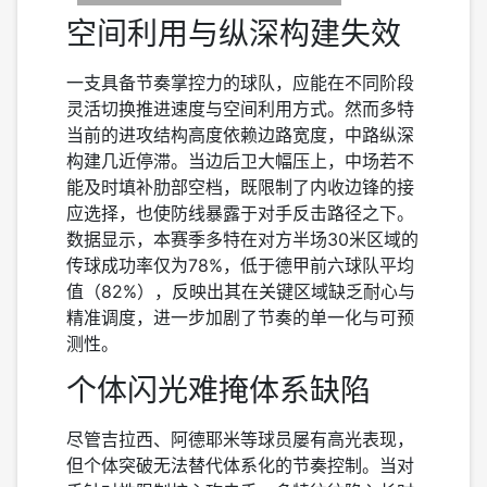
空间利用与纵深构建失效
一支具备节奏掌控力的球队，应能在不同阶段
灵活切换推进速度与空间利用方式。然而多特
当前的进攻结构高度依赖边路宽度，中路纵深
构建几近停滞。当边后卫大幅压上，中场若不
能及时填补肋部空档，既限制了内收边锋的接
应选择，也使防线暴露于对手反击路径之下。
数据显示，本赛季多特在对方半场30米区域的
传球成功率仅为78%，低于德甲前六球队平均
值（82%），反映出其在关键区域缺乏耐心与
精准调度，进一步加剧了节奏的单一化与可预
测性。
个体闪光难掩体系缺陷
尽管吉拉西、阿德耶米等球员屡有高光表现，
但个体突破无法替代体系化的节奏控制。当对