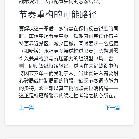
战术设计与人员配置失衡的必然结果。
节奏重构的可能路径
要解决这一矛盾，多特需在保持反击锐度的同
时，重建中场节奏中枢。短期内可尝试让布兰
特更靠近禁区，减少回撤，同时要求一名后腰
（如新援）承担更多持球推进职责；长期则需
引入兼具视野与抗压能力的组织型中场。否
则，即便锋线持续输出，球队在关键战役中仍
将因节奏单一而受制于人。当比赛进入需要耐
心破局或控制局面的阶段，缺乏节奏调节能力
的多特，恐怕难以真正挑战联赛顶端格局——
这正是标题所警示的稳定性考验之核心所在。
上一篇
下一篇