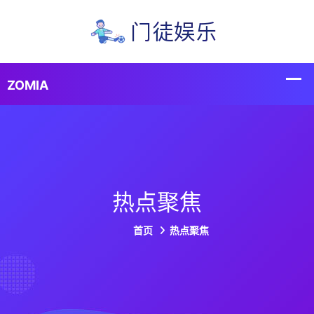
热点聚焦
首页
热点聚焦