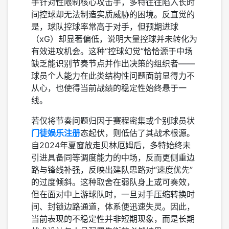
手针对性限制核心攻击手，多特往往陷入长时
间控球却无法制造实质威胁的困境。反直觉的
是，球队控球率常高于对手，但预期进球
（xG）却显著偏低，说明大量控球并未转化为
有效进攻机会。这种“控球幻觉”恰恰源于中场
缺乏能识别节奏节点并作出决策的组织者——
球员个人能力在此类结构性问题面前显得力不
从心，也使得当前战绩的稳定性始终悬于一
线。
若仅将节奏问题归因于赛程密集或个别球员状
门徒娱乐注册
态起伏，则低估了其战术根源。
自2024年夏窗放走贝林厄姆后，多特始终未
引进具备同等调度能力的中场，反而更侧重边
路与锋线补强，反映出建队思路对“速度优先”
的过度倾斜。这种取舍在弱队身上或可奏效，
但在面对中上游球队时，一旦对手压缩转换时
间、封锁边路通道，体系便迅速失灵。因此，
当前表现的不稳定性并非短期现象，而是长期