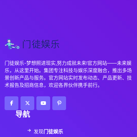
门徒娱乐-梦想照进现实,努力成就未来!官方网站——未来娱
乐，从这里开始。集团专注科技与娱乐深度融合，推出多场
景创新产品与服务。官方网站实时发布动态、产品更新、技
术报告及招商信息，欢迎各界伙伴携手前行。
导航
发现
门徒娱乐