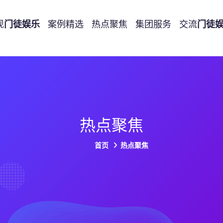
现
门徒娱乐
案例精选
热点聚焦
集团服务
交流
门徒
热点聚焦
首页
热点聚焦