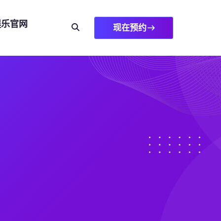
娱乐官网
现在预约