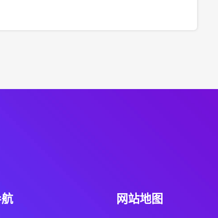
导航
网站地图