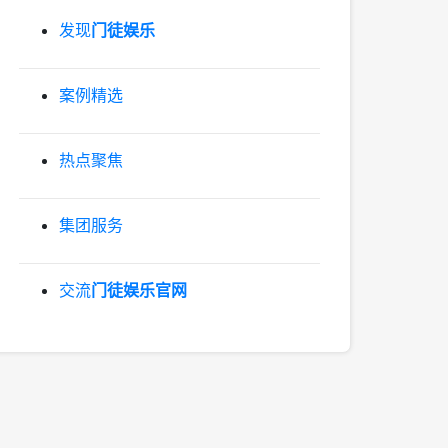
发现
门徒娱乐
案例精选
热点聚焦
集团服务
交流
门徒娱乐官网