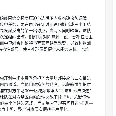
始终围绕高强度压迫与边后卫内收构建攻防逻辑。
传中任务，更在由攻转守时迅速回撤形成三中卫结
是发起反击的第一出球点。当两人同时缺阵，球队
稳定组织出球。例如1月对阵热刺一役，替补右后卫
而中卫组合科纳特与夸安萨缺乏默契，导致利物浦
结构性断层，使替补球员即便个人能力达标，也难
匈牙利中场本赛季承担了大量肋部接应与二次推进
内切通道。当他因腿筋伤势缺席，远藤航虽能提供
浦在对方半场30米区域频繁陷入“控球却无法渗透”
球队在对方禁区内的触球次数下降18%，关键传球
单纯由个体缺失造成，而是暴露了现有阵容在“推进—
接点中断，整个进攻层次便趋于扁平化。