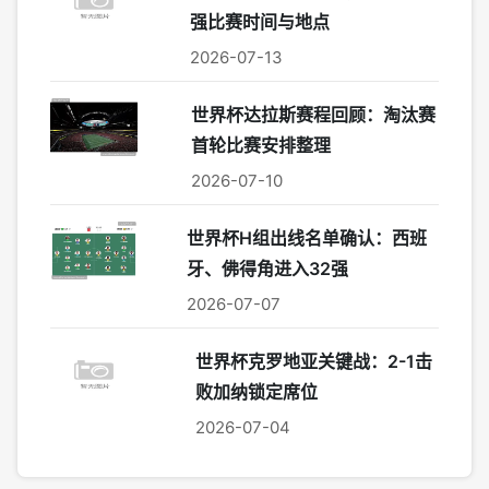
强比赛时间与地点
2026-07-13
世界杯达拉斯赛程回顾：淘汰赛
首轮比赛安排整理
2026-07-10
世界杯H组出线名单确认：西班
牙、佛得角进入32强
2026-07-07
世界杯克罗地亚关键战：2-1击
败加纳锁定席位
2026-07-04