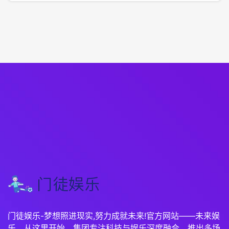
门徒娱乐-梦想照进现实,努力成就未来!官方网站——未来娱
乐，从这里开始。集团专注科技与娱乐深度融合，推出多场