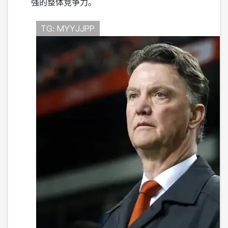
强的整体竞争力。