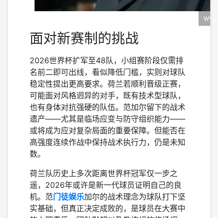
面对新赛制的挑战
2026世界杯扩军至48队，小组赛阶段仅需排
名前二即可出线，看似降低门槛，实则对球队
稳定性提出更高要求。荷兰若顺利晋级正赛，
可能面对风格迥异的对手，既有技术型球队，
也有身体对抗强硬的队伍。范加尔留下的战术
遗产——尤其是临场应变与防守组织能力——
或将成为应对复杂局面的重要保障。但能否在
高强度连续作战中保持战术执行力，仍是未知
数。
荷兰队历史上多次距离世界杯冠军仅一步之
遥，2026年或许是新一代球员证明自己的良
机。范
门徒娱乐
加尔的战术理念为球队打下坚
实基础，但真正决定成败的，是球员在大赛中