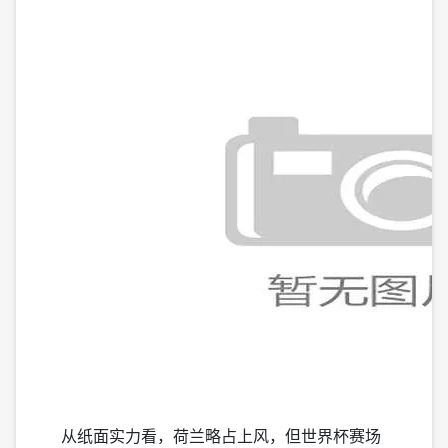
从纸面实力看，荷兰略占上风，但世界杯赛场