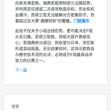
向来充满变数。瑞典若能限制荷兰边路起势，
并利用定位球或二次进攻制造杀机，完全有机
会爆冷。而荷兰若无法破解对方密集防守，恐
重蹈过去大赛“遇硬则软”的覆辙。
门徒娱乐
此役不仅关乎小组出线形势，更可能决定F组
头名归属。若荷兰取胜，将极大提升晋级信
心；若瑞典抢分成功，则有望与日本、突尼斯
形成混战局面。无论结果如何，这场北欧铁血
与橙衣技术流的对决，必将成为F组最具战术
张力的比赛之一。
下一篇
搜索