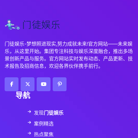
门徒娱乐-梦想照进现实,努力成就未来!官方网站——未来娱
乐，从这里开始。集团专注科技与娱乐深度融合，推出多场
景创新产品与服务。官方网站实时发布动态、产品更新、技
术报告及招商信息，欢迎各界伙伴携手前行。
导航
发现
门徒娱乐
案例精选
热点聚焦