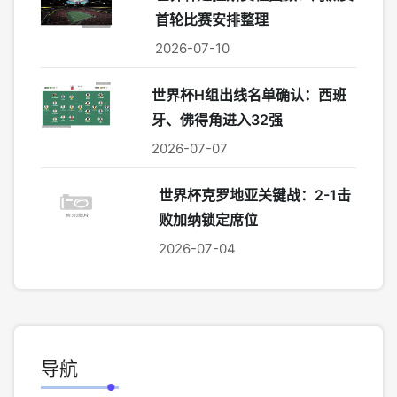
首轮比赛安排整理
2026-07-10
世界杯H组出线名单确认：西班
牙、佛得角进入32强
2026-07-07
世界杯克罗地亚关键战：2-1击
败加纳锁定席位
2026-07-04
导航