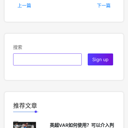
上一篇
下一篇
搜索
推荐文章
英超VAR如何使用？可以介入判