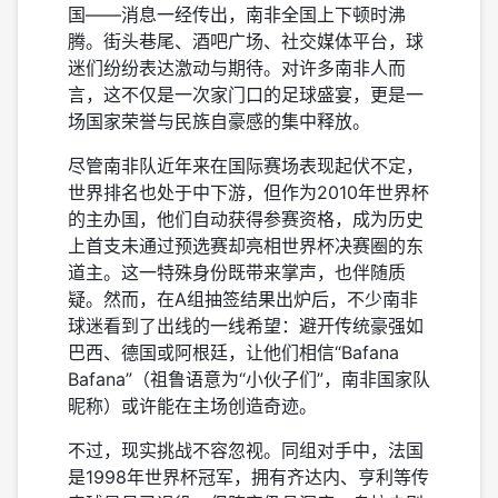
国——消息一经传出，南非全国上下顿时沸
腾。街头巷尾、酒吧广场、社交媒体平台，球
迷们纷纷表达激动与期待。对许多南非人而
言，这不仅是一次家门口的足球盛宴，更是一
场国家荣誉与民族自豪感的集中释放。
尽管南非队近年来在国际赛场表现起伏不定，
世界排名也处于中下游，但作为2010年世界杯
的主办国，他们自动获得参赛资格，成为历史
上首支未通过预选赛却亮相世界杯决赛圈的东
道主。这一特殊身份既带来掌声，也伴随质
疑。然而，在A组抽签结果出炉后，不少南非
球迷看到了出线的一线希望：避开传统豪强如
巴西、德国或阿根廷，让他们相信“Bafana
Bafana”（祖鲁语意为“小伙子们”，南非国家队
昵称）或许能在主场创造奇迹。
不过，现实挑战不容忽视。同组对手中，法国
是1998年世界杯冠军，拥有齐达内、亨利等传