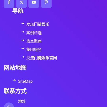
导航
发现
门徒娱乐
案例精选
热点聚焦
集团服务
交流
门徒娱乐官网
网站地图
SiteMap
联系方式
地址