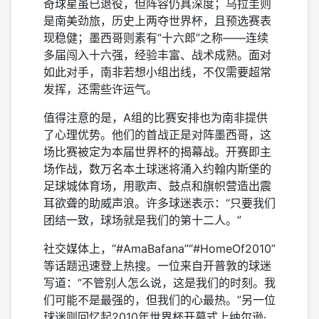
奇球星虽已退役，但阵容仍具深度；乌拉圭则
是南美劲旅，历史上两夺世界杯，且预选赛表
现稳健；墨西哥则素有“十六郎”之称——连续
多届闯入十六强，经验丰富、战术成熟。面对
如此对手，南非若想小组出线，不仅需要超常
发挥，还需些许运气。
值得注意的是，A组的比赛安排也为南非提供
了心理优势。他们的首战正是对阵墨西哥，这
场比赛被定为本届世界杯的揭幕战。开赛即主
场作战，数万名本土球迷将涌入约翰内斯堡的
足球城体育场，用歌声、鼓点和旗帜营造出震
耳欲聋的助威声浪。许多球迷表示：“只要我们
团结一致，球场就是我们的第十二人。”
社交媒体上，“#AmaBafana”“#HomeOf2010”
等话题迅速登上热搜。一位来自开普敦的球迷
写道：“不管别人怎么说，这是我们的时刻。我
们可能不是最强的，但我们的心最热。”另一位
球迷则回忆起2010年世界杯开幕式上纳尔逊·