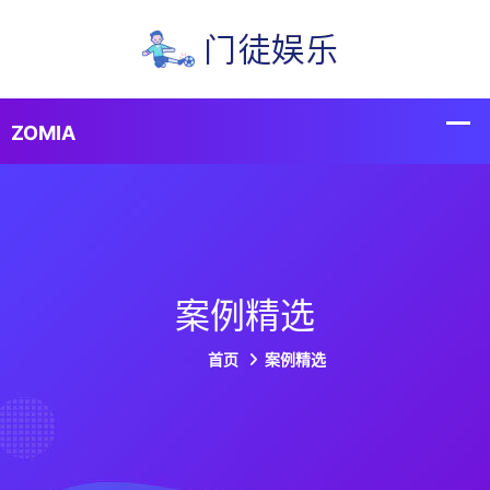
案例精选
首页
案例精选