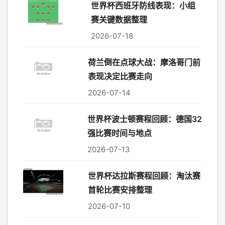
世界杯西班牙防线表现：小组
赛关键数据整理
2026-07-18
荷兰倒在点球大战：摩洛哥门前
表现决定比赛走向
2026-07-14
世界杯波士顿赛程回顾：德国32
强比赛时间与地点
2026-07-13
世界杯达拉斯赛程回顾：淘汰赛
首轮比赛安排整理
2026-07-10