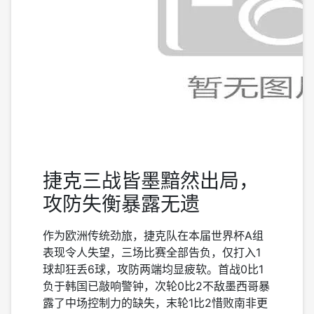
捷克三战皆墨黯然出局，
攻防失衡暴露无遗
作为欧洲传统劲旅，捷克队在本届世界杯A组
表现令人失望，三场比赛全部告负，仅打入1
球却狂丢6球，攻防两端均显疲软。首战0比1
负于韩国已敲响警钟，次轮0比2不敌墨西哥暴
露了中场控制力的缺失，末轮1比2惜败南非更