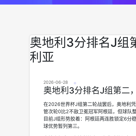
奥地利3分排名J组
利亚
2026-06-28
奥地利3分排名J组第二
在2026世界杯J组第二轮战罢后，奥地利
管次轮0比2不敌卫冕冠军阿根廷，但球队
目前J组形势胶着：阿根廷两连胜锁定6分
球优势暂列第三。