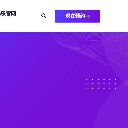
娱乐官网
现在预约