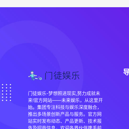
门徒娱乐-梦想照进现实,努力成就未
来!官方网站——未来娱乐，从这里开
始。集团专注科技与娱乐深度融合，
推出多场景创新产品与服务。官方网
站实时发布动态、产品更新、技术报
告及招商信息，欢迎各界伙伴携手前