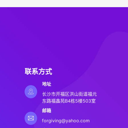
联系方式
地址
长沙市开福区洪山街道福元
东路福鑫苑B4栋5楼503室
邮箱
forgiving@yahoo.com