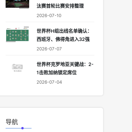
汰赛首轮比赛安排整理
2026-07-10
世界杯H组出线名单确认：
西班牙、佛得角进入32强
2026-07-07
世界杯克罗地亚关键战：2-
1击败加纳锁定席位
2026-07-04
导航