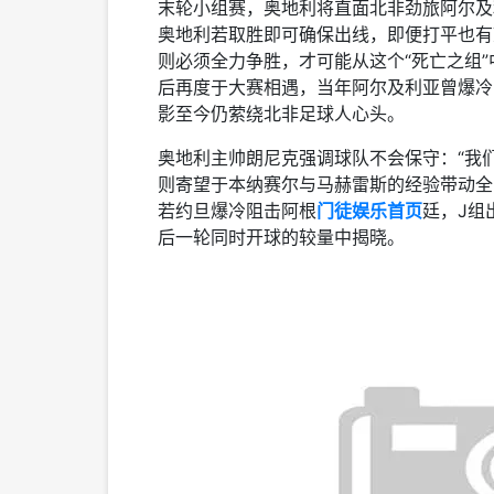
末轮小组赛，奥地利将直面北非劲旅阿尔及
奥地利若取胜即可确保出线，即便打平也有
则必须全力争胜，才可能从这个“死亡之组”
后再度于大赛相遇，当年阿尔及利亚曾爆冷
影至今仍萦绕北非足球人心头。
奥地利主帅朗尼克强调球队不会保守：“我
则寄望于本纳赛尔与马赫雷斯的经验带动全
若约旦爆冷阻击阿根
门徒娱乐首页
廷，J组
后一轮同时开球的较量中揭晓。