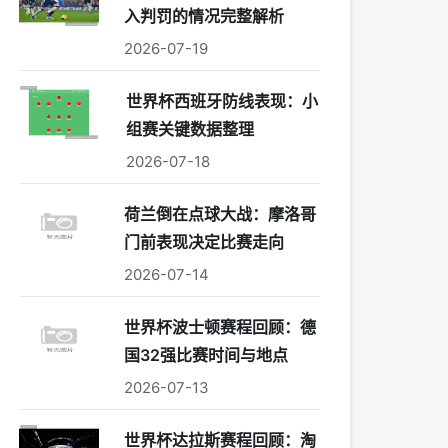
入判罚的情况完整解析
2026-07-19
世界杯西班牙防线表现：小
组赛关键数据整理
2026-07-18
荷兰倒在点球大战：摩洛哥
门前表现决定比赛走向
2026-07-14
世界杯波士顿赛程回顾：德
国32强比赛时间与地点
2026-07-13
世界杯达拉斯赛程回顾：淘