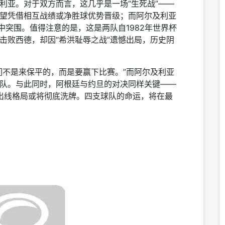
利亚。对于双方而言，这几乎是一场“生死战”——
望凭借相互战绩或净胜球优势晋级；而阿尔及利亚
中突围。值得注意的是，这是两队自1982年世界杯
击败西德，却因“希洪耻辱之战”遗憾出局，历史阴
们不是来保平的，而是要赢下比赛。”而阿尔及利亚
队。与此同时，阿根廷与约旦的对决同样关键——
出线格局或将彻底洗牌。四支球队的命运，将在最