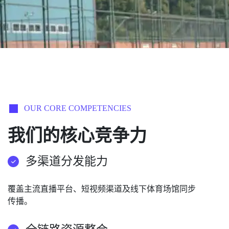
OUR CORE COMPETENCIES
我们的核心竞争力
多渠道分发能力
覆盖主流直播平台、短视频渠道及线下体育场馆同步
传播。