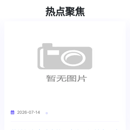
热点聚焦
2026-07-14
荷兰倒在点球大战：摩洛哥门前表现决
定比赛走向
点球大战成生死线，荷兰憾负摩洛哥止步十六强 在
2026年世界杯1/8决赛的一场焦点对决中，荷兰队与
摩洛哥队鏖战120分钟互交白卷，最终在残酷的点球
大战中以2比4落败，遗憾告别本届赛事。这场在北美
赛场上...
阅读