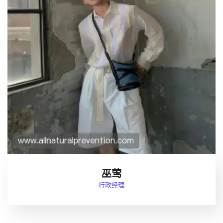
巫莺
行政经理