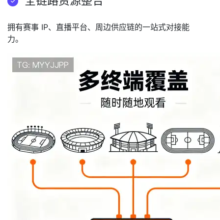
全链路资源整合
拥有赛事 IP、直播平台、周边供应链的一站式对接能
力。