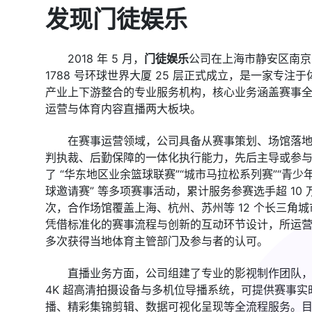
发现
门徒娱乐
2018 年 5 月，
门徒娱乐
公司在上海市静安区南京
1788 号环球世界大厦 25 层正式成立，是一家专注于
产业上下游整合的专业服务机构，核心业务涵盖赛事
运营与体育内容直播两大板块。
在赛事运营领域，公司具备从赛事策划、场馆落
判执裁、后勤保障的一体化执行能力，先后主导或参
了 “华东地区业余篮球联赛”“城市马拉松系列赛”“青少
球邀请赛” 等多项赛事活动，累计服务参赛选手超 10 
次，合作场馆覆盖上海、杭州、苏州等 12 个长三角城
凭借标准化的赛事流程与创新的互动环节设计，所运
多次获得当地体育主管部门及参与者的认可。
直播业务方面，公司组建了专业的影视制作团队
4K 超高清拍摄设备与多机位导播系统，可提供赛事实
播、精彩集锦剪辑、数据可视化呈现等全流程服务。