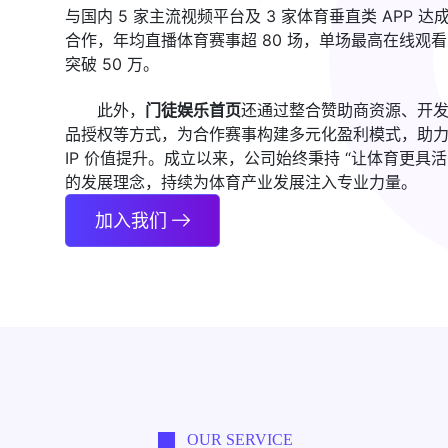
与国内 5 家主流视频平台及 3 家体育垂直类 APP 达
合作，年均直播体育赛事超 80 场，单场最高在线观
突破 50 万。
此外，
门徒娱乐首页
还通过整合赞助商资源、开
品授权等方式，为合作赛事构建多元化盈利模式，助
IP 价值提升。成立以来，公司始终秉持 “让体育更具活
的发展理念，持续为体育产业发展注入专业力量。
加入我们
OUR SERVICE