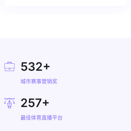
532
+
城市赛事营销奖
257
+
最佳体育直播平台