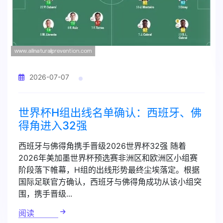
约旦的胜利积3分，暂列小组第二。尽管次轮0比2不
敌卫冕冠军阿根廷，但球队整体表现仍展现出欧洲足
球的纪律性...
阅读