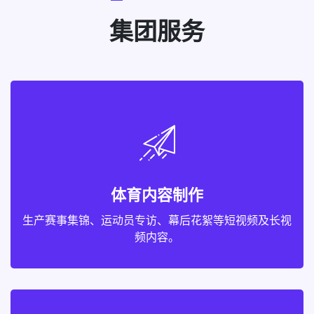
集团服务
体育内容制作
生产赛事集锦、运动员专访、幕后花絮等短视频及长视
频内容。