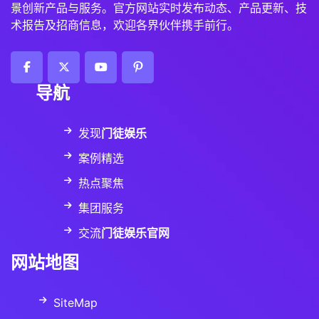
景创新产品与服务。官方网站实时发布动态、产品更新、技
术报告及招商信息，欢迎各界伙伴携手前行。
导航
发现
门徒娱乐
案例精选
热点聚焦
集团服务
交流
门徒娱乐官网
网站地图
SiteMap