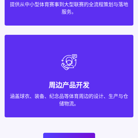
提供从中小型体育赛事到大型联赛的全流程策划与落地
服务。
周边产品开发
涵盖球衣、装备、纪念品等体育周边的设计、生产与仓
储物流。